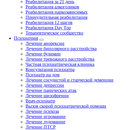
Реабилитация за 21 день
Реабилитация алкоголиков
Реабилитация наркозависимых
Принудительная реабилитация
Реабилитация 12 шагов
Реабилитация Day Top
Терапевтическое сообщество
Психиатрия
Лечение анорексии
Лечение биполярного расстройства
Лечение булимии
Лечение тревожного расстройства
Частная психиатрическая клиника
Консультация психиатра
Психиатр на дом
Лечение сосудистой и старческой деменции
Лечение депрессии
Лечение панических атак
Лечение шизофрении
Врач-психиатр
Вызов скорой психиатрической помощи
Лечение психоза
Лечение игромании
Лечение лудомании
Лечение ПТСР