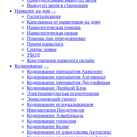
Вывод из запоя в стационаре
Нарколог на дом
Госпитализация
Капельница от наркотиков на дому
Наркологическая помощь
Наркологическая скорая
Помощь при передозировке
Прием нарколога
Снятие ломки
УБОД
Консультация нарколога онлайн
Кодирование
Кодирование препаратом Аквилонг
Кодирование препаратом Алгоминал
Кодирование препаратом Дисульфирам
Кодирование Двойной Блок
Электроимпульсная психотерапия
Эриксоновский гипноз
Кодирование иглоукалыванием
Имплантация Продетоксон
Кодирование Алкоблокада
Кодирование гипнозом
Кодирование Колме
Кодирование от алкоголизма Актоплекс