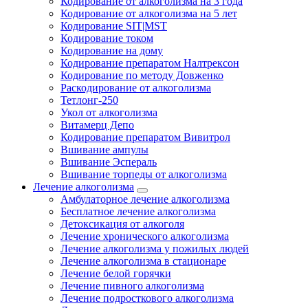
Кодирование от алкоголизма на 3 года
Кодирование от алкоголизма на 5 лет
Кодирование SIT|MST
Кодирование током
Кодирование на дому
Кодирование препаратом Налтрексон
Кодирование по методу Довженко
Раскодирование от алкоголизма
Тетлонг-250
Укол от алкоголизма
Витамерц Депо
Кодирование препаратом Вивитрол
Вшивание ампулы
Вшивание Эспераль
Вшивание торпеды от алкоголизма
Лечение алкоголизма
Амбулаторное лечение алкоголизма
Бесплатное лечение алкоголизма
Детоксикация от алкоголя
Лечение хронического алкоголизма
Лечение алкоголизма у пожилых людей
Лечение алкоголизма в стационаре
Лечение белой горячки
Лечение пивного алкоголизма
Лечение подросткового алкоголизма