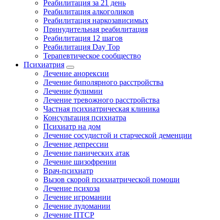
Реабилитация за 21 день
Реабилитация алкоголиков
Реабилитация наркозависимых
Принудительная реабилитация
Реабилитация 12 шагов
Реабилитация Day Top
Терапевтическое сообщество
Психиатрия
Лечение анорексии
Лечение биполярного расстройства
Лечение булимии
Лечение тревожного расстройства
Частная психиатрическая клиника
Консультация психиатра
Психиатр на дом
Лечение сосудистой и старческой деменции
Лечение депрессии
Лечение панических атак
Лечение шизофрении
Врач-психиатр
Вызов скорой психиатрической помощи
Лечение психоза
Лечение игромании
Лечение лудомании
Лечение ПТСР