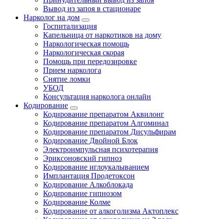
Вывод из запоя в стационаре
Нарколог на дом
Госпитализация
Капельница от наркотиков на дому
Наркологическая помощь
Наркологическая скорая
Помощь при передозировке
Прием нарколога
Снятие ломки
УБОД
Консультация нарколога онлайн
Кодирование
Кодирование препаратом Аквилонг
Кодирование препаратом Алгоминал
Кодирование препаратом Дисульфирам
Кодирование Двойной Блок
Электроимпульсная психотерапия
Эриксоновский гипноз
Кодирование иглоукалыванием
Имплантация Продетоксон
Кодирование Алкоблокада
Кодирование гипнозом
Кодирование Колме
Кодирование от алкоголизма Актоплекс