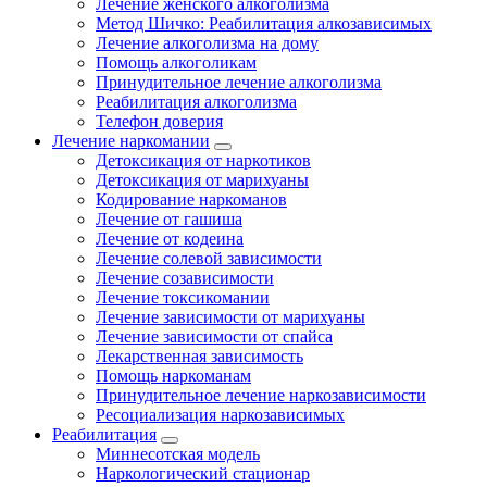
Лечение женского алкоголизма
Метод Шичко: Реабилитация алкозависимых
Лечение алкоголизма на дому
Помощь алкоголикам
Принудительное лечение алкоголизма
Реабилитация алкоголизма
Телефон доверия
Лечение наркомании
Детоксикация от наркотиков
Детоксикация от марихуаны
Кодирование наркоманов
Лечение от гашиша
Лечение от кодеина
Лечение солевой зависимости
Лечение созависимости
Лечение токсикомании
Лечение зависимости от марихуаны
Лечение зависимости от спайса
Лекарственная зависимость
Помощь наркоманам
Принудительное лечение наркозависимости
Ресоциализация наркозависимых
Реабилитация
Миннесотская модель
Наркологический стационар