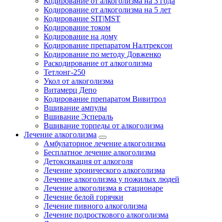
Кодирование от алкоголизма на 3 года
Кодирование от алкоголизма на 5 лет
Кодирование SIT|MST
Кодирование током
Кодирование на дому
Кодирование препаратом Налтрексон
Кодирование по методу Довженко
Раскодирование от алкоголизма
Тетлонг-250
Укол от алкоголизма
Витамерц Депо
Кодирование препаратом Вивитрол
Вшивание ампулы
Вшивание Эспераль
Вшивание торпеды от алкоголизма
Лечение алкоголизма
Амбулаторное лечение алкоголизма
Бесплатное лечение алкоголизма
Детоксикация от алкоголя
Лечение хронического алкоголизма
Лечение алкоголизма у пожилых людей
Лечение алкоголизма в стационаре
Лечение белой горячки
Лечение пивного алкоголизма
Лечение подросткового алкоголизма